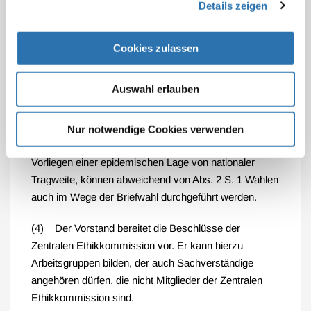
Details zeigen
(2) Die Wahlen finden in einer Präsenzsitzung statt.
Gewählt ist, wer die Mehrheit der Stimmen der
Cookies zulassen
anwesenden Mitglieder gemäß § 8 Abs. 2 S. 2 erhält.
Stimmenthaltungen zählen nicht mit.
Auswahl erlauben
(3) Ist es aufgrund schwerwiegender Gründe für
einen längeren Zeitraum nicht möglich, eine
Nur notwendige Cookies verwenden
Präsenzsitzung durchzuführen, insbesondere bei dem
Vorliegen einer epidemischen Lage von nationaler
Tragweite, können abweichend von Abs. 2 S. 1 Wahlen
auch im Wege der Briefwahl durchgeführt werden.
(4) Der Vorstand bereitet die Beschlüsse der
Zentralen Ethikkommission vor. Er kann hierzu
Arbeitsgruppen bilden, der auch Sachverständige
angehören dürfen, die nicht Mitglieder der Zentralen
Ethikkommission sind.