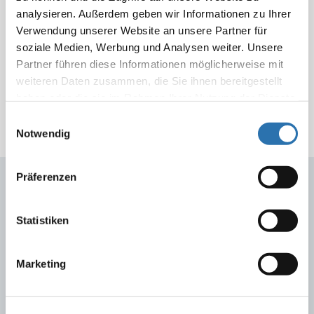
analysieren. Außerdem geben wir Informationen zu Ihrer
Die Stellungnahmen der ZEKO sind im zeitlichen
Verwendung unserer Website an unsere Partner für
Kontext ihrer Entstehung zu betrachten und basieren
soziale Medien, Werbung und Analysen weiter. Unsere
auf den zu diesem Zeitpunkt bestehenden
Partner führen diese Informationen möglicherweise mit
Erkenntnissen der Wissenschaft und geltenden
weiteren Daten zusammen, die Sie ihnen bereitgestellt
Bestimmungen.
haben oder die sie im Rahmen Ihrer Nutzung der Dienste
gesammelt haben. Sie geben Einwilligung zu unseren
Einwilligungsauswahl
Cookies, wenn Sie unsere Webseite weiterhin
Notwendig
nutzen.
Datenschutzerklärung
|
Impressum
Präferenzen
Mehr Informationen zur
ZEKO
Statistiken
Marketing
Über uns